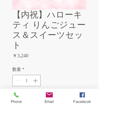
【内祝】ハローキ
ティ りんごジュー
ス＆スイーツセッ
ト
価
￥3,240
格
数量
*
カートに追加する
Phone
Email
Facebook
●バッフェル（バニラ）×2　●バッフ
ェル（ストロベリー）　●紫いもプリ
ン75g　●パイナップルデザート72g　●
シークヮーサーデザート72g　●青森県